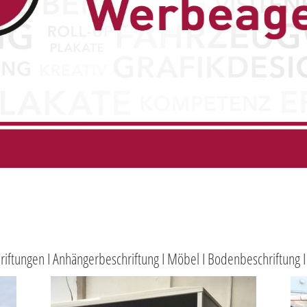
riftungen I Anhängerbeschriftung I Möbel I Bodenbeschriftung