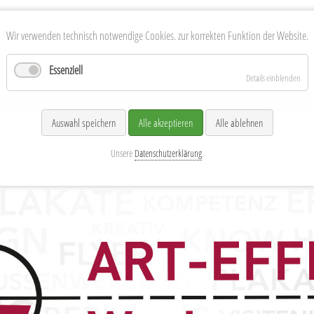
Wir verwenden technisch notwendige Cookies. zur korrekten Funktion der Website.
Navigation
LEISTUNGEN
KONTAKT
IMPRESSUM
DA
überspringen
Essenziell
Details einblenden
nd MV
Auswahl speichern
Alle akzeptieren
Alle ablehnen
Unsere
Datenschutzerklärung
.