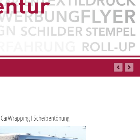
 I CarWrapping I Scheibentönung