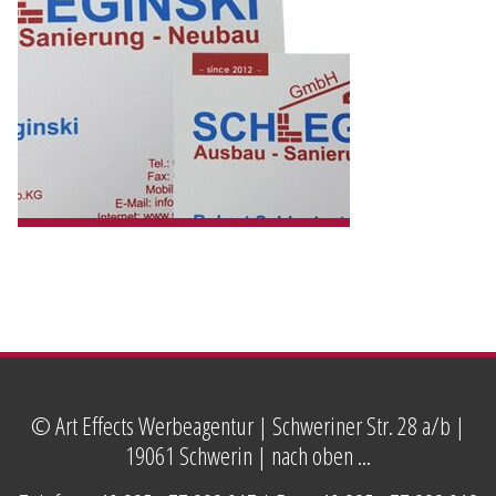
© Art Effects Werbeagentur | Schweriner Str. 28 a/b |
19061 Schwerin |
nach oben ...