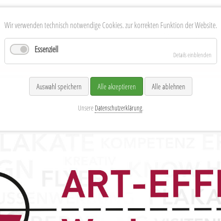
Wir verwenden technisch notwendige Cookies. zur korrekten Funktion der Website.
Navigation
LEISTUNGEN
KONTAKT
IMPRESSUM
DA
überspringen
Essenziell
Details einblenden
nd MV
Auswahl speichern
Alle akzeptieren
Alle ablehnen
Unsere
Datenschutzerklärung
.