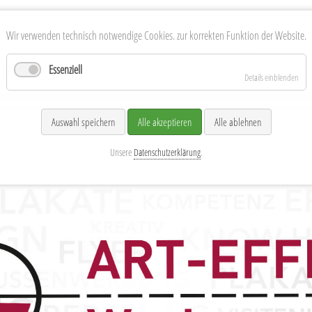
Wir verwenden technisch notwendige Cookies. zur korrekten Funktion der Website.
Navigation
LEISTUNGEN
KONTAKT
IMPRESSUM
DA
überspringen
Essenziell
Details einblenden
nd MV
Auswahl speichern
Alle akzeptieren
Alle ablehnen
Unsere
Datenschutzerklärung
.